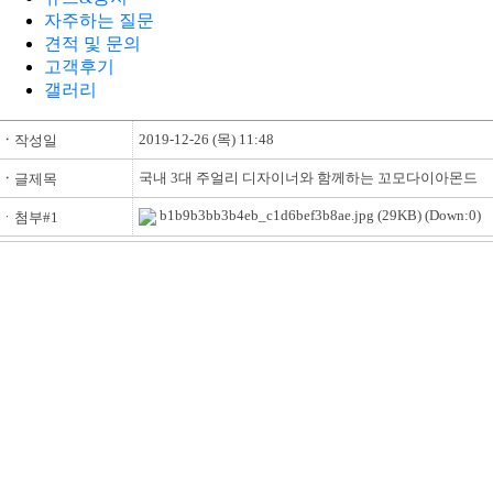
자주하는 질문
견적 및 문의
고객후기
갤러리
2019-12-26 (목) 11:48
ㆍ
작성일
국내 3대 주얼리 디자이너와 함께하는 꼬모다이아몬드
ㆍ
글제목
b1b9b3bb3b4eb_c1d6bef3b8ae.jpg
(29KB) (Down:0)
ㆍ첨부#1