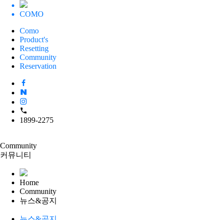
COMO
Como
Product's
Resetting
Community
Reservation
1899-2275
Community
커뮤니티
Home
Community
뉴스&공지
뉴스&공지