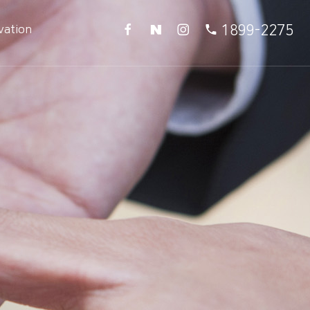
1899-2275
vation