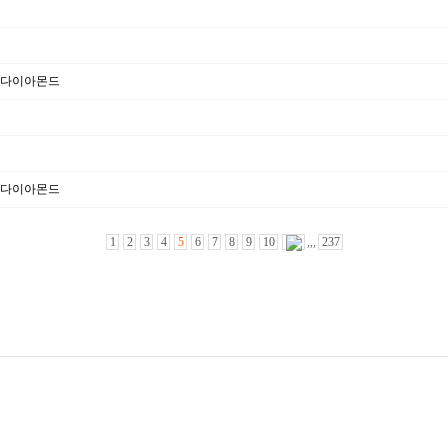
모다이아몬드
모다이아몬드
1
2
3
4
5
6
7
8
9
10
,,,
237