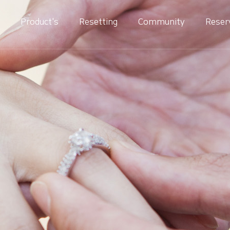
Product's
Resetting
Community
Reser