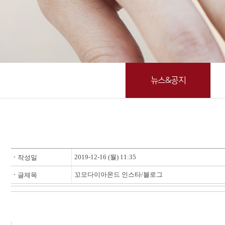
뉴스&공지
2019-12-16 (월) 11:35
ㆍ
작성일
꼬모다이아몬드 인스타/블로그
ㆍ
글제목