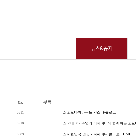
뉴스&공지
분류
No.
꼬모다이아몬드 인스타/블로그
6511
국내 3대 주얼리 디자이너와 함께하는 꼬
6510
대한민국 명장& 디자이너 콜라보 COMO
6509