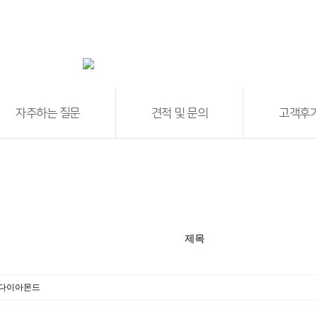
Home
Community
뉴스&공지
자주하는 질문
견적 및 문의
고객후
제목
모다이아몬드