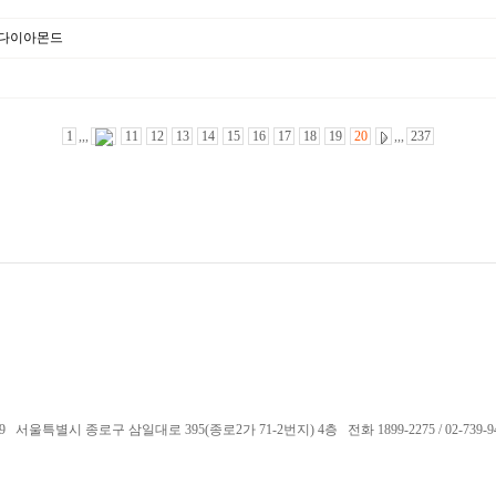
모다이아몬드
1
,,,
11
12
13
14
15
16
17
18
19
20
,,,
237
서울특별시 종로구 삼일대로 395(종로2가 71-2번지) 4층 전화 1899-2275 / 02-739-9